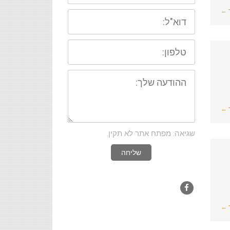
 ←
דוא"ל:
טלפון:
ההודעה
שלך:
 ←
שגיאה: מפתח אתר לא תקין.
שליחה
Facebook
 ←