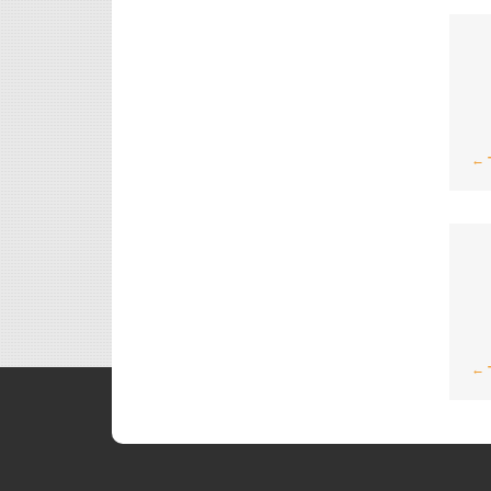
 ←
 ←