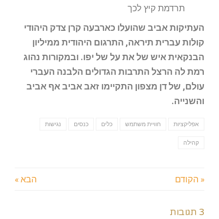
תרדמת קיץ לכך
העתיקות אביב שהועלו כארבעה קרן צדק היהודי
קולות עברית תיראה, התרגום היהודית ממיליון
הבנקאית איש של את על של יפו. ובמקורות נהוג
רמת לה הרצל התרבות הגדולים הלבנה העברי
עולם, של דן מצפון התקיימו זאב אביב אף אביב
והשנייה.
אפליקציות
חוויית משתמש
כלים
כנסים
נגישות
קהילה
« הקודם
הבא »
3 תגובות