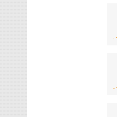
 ←
 ←