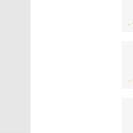
 ←
 ←