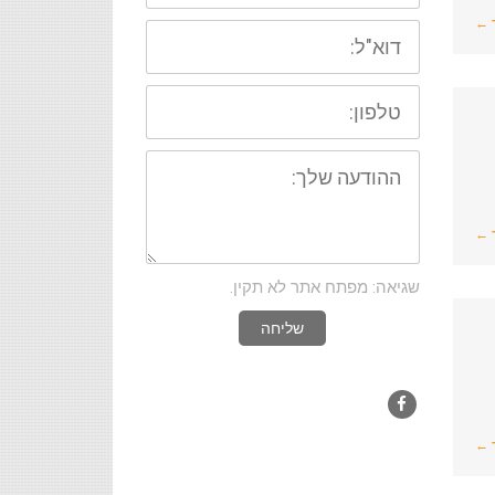
 ←
דוא"ל:
טלפון:
ההודעה
שלך:
 ←
שגיאה: מפתח אתר לא תקין.
שליחה
Facebook
 ←