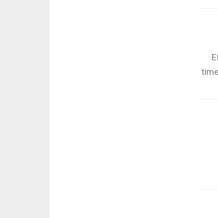
E
time