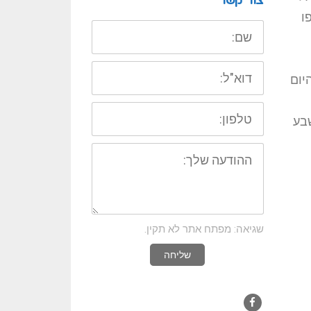
צור קשר
ו
שם:
דוא"ל:
יום
טלפון:
שבע
ההודעה
שלך:
שגיאה: מפתח אתר לא תקין.
שליחה